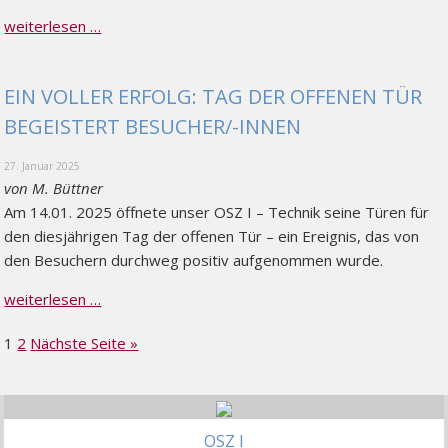
weiterlesen …
EIN VOLLER ERFOLG: TAG DER OFFENEN TÜR
BEGEISTERT BESUCHER/-INNEN
27. Januar 2025
von M. Büttner
Am 14.01. 2025 öffnete unser OSZ I – Technik seine Türen für
den diesjährigen Tag der offenen Tür – ein Ereignis, das von
den Besuchern durchweg positiv aufgenommen wurde.
weiterlesen …
SEITENNUMMERIERUNG
Seite
Seite
1
2
Nächste Seite »
DER
BEITRÄGE
OSZ I